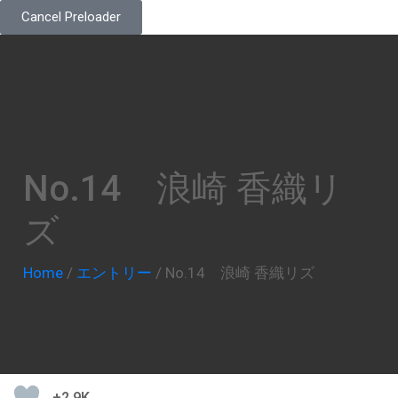
Cancel Preloader
No.14 浪崎 香織リ
ズ
Home
/
エントリー
/
No.14 浪崎 香織リズ
+2.9K